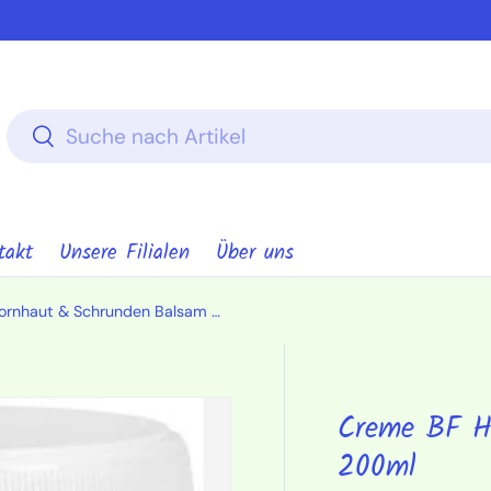
Suchen
Suchen
takt
Unsere Filialen
Über uns
Creme BF Hornhaut & Schrunden Balsam 200ml
Creme BF H
200ml