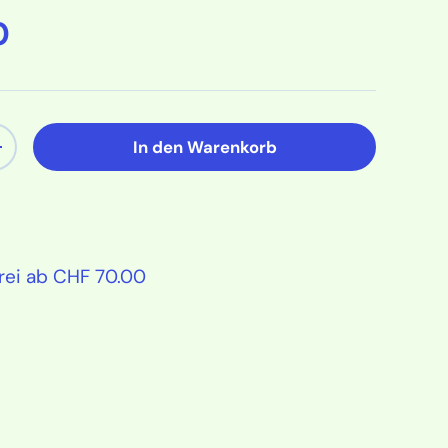
 Preis
0
In den Warenkorb
ern
Menge erhöhen
rei ab CHF 70.00