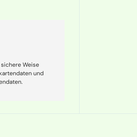
 sichere Weise
tkartendaten und
tendaten.