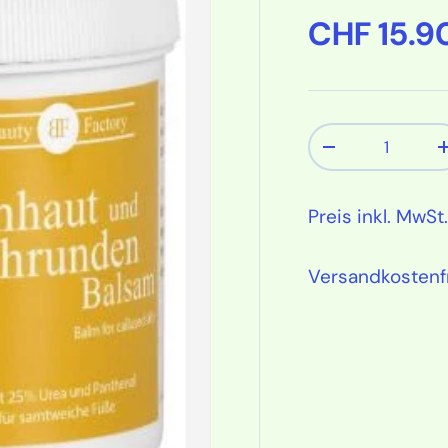
Normaler
CHF 15.9
Anzahl
Menge verring
Preis inkl. MwSt.
Versandkostenf