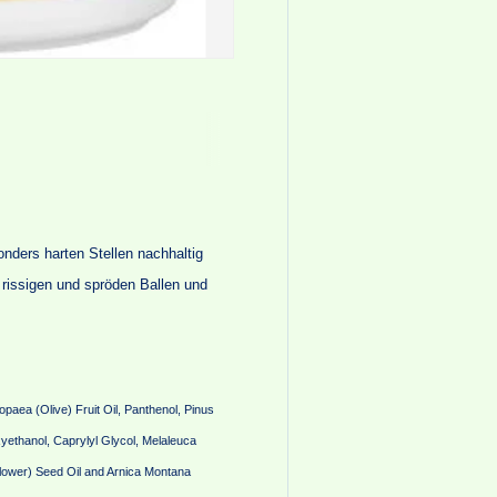
ders harten Stellen nachhaltig
 rissigen und spröden Ballen und
opaea (Olive) Fruit Oil, Panthenol, Pinus
yethanol, Caprylyl Glycol, Melaleuca
nflower) Seed Oil and Arnica Montana