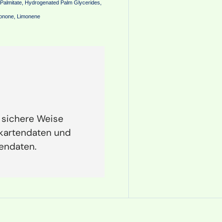
l Palmitate, Hydrogenated Palm Glycerides,
 Ionone, Limonene
 sichere Weise
tkartendaten und
tendaten.