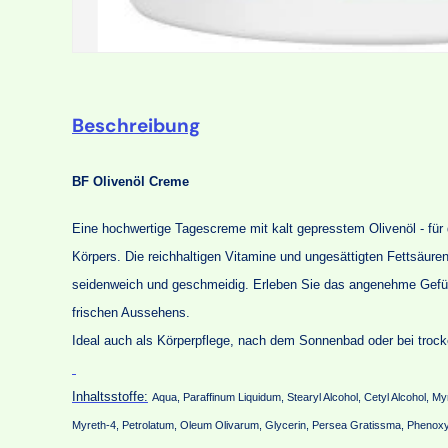
Beschreibung
BF Olivenöl Creme
Eine hochwertige Tagescreme mit kalt gepresstem Olivenöl - für 
Körpers. Die reichhaltigen Vitamine und ungesättigten Fettsäure
seidenweich und geschmeidig. Erleben Sie das angenehme Gefühl
frischen Aussehens.
Ideal auch als Körperpflege, nach dem Sonnenbad oder bei trocke
Inhaltsstoffe:
Aqua, Paraffinum Liquidum, Stearyl Alcohol, Cetyl Alcohol, My
Myreth-4, Petrolatum, Oleum Olivarum, Glycerin, Persea Gratissma, Phenoxy