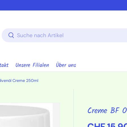
Suchen
Suchen
takt
Unsere Filialen
Über uns
livenöl Creme 250ml
Creme BF O
Normaler
CHF 15.9