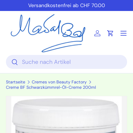
Versandkostenfrei ab CHF 70.00
Direkt zum Inhalt
Einloggen
Einkauf
Suchen
Suchen
Startseite
Cremes von Beauty Factory
Creme BF Schwarzkümmrel-Öl-Creme 200ml
Zu Produktinformationen springen