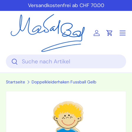
Versandkostenfrei ab CHF 70.00
Direkt zum Inhalt
Einloggen
Einkauf
Suchen
Suchen
Startseite
Doppelkleiderhaken Fussball Gelb
Zu Produktinformationen springen