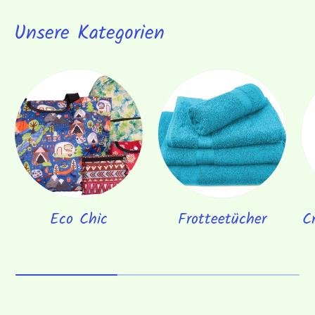
Unsere Kategorien
Eco Chic
Frotteetücher
C