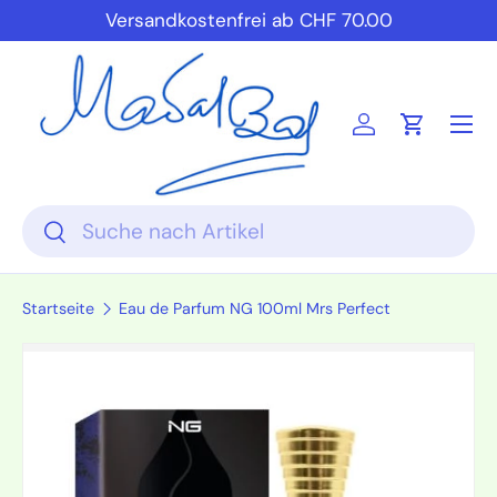
Versandkostenfrei ab CHF 70.00
Direkt zum Inhalt
Einloggen
Einkauf
Suchen
Suchen
Startseite
Eau de Parfum NG 100ml Mrs Perfect
Zu Produktinformationen springen