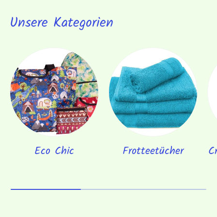
Unsere Kategorien
Eco Chic
Frotteetücher
C