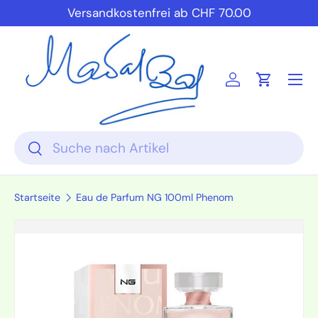
Versandkostenfrei ab CHF 70.00
Direkt zum Inhalt
Einloggen
Einkauf
Suchen
Suchen
Startseite
Eau de Parfum NG 100ml Phenom
Zu Produktinformationen springen