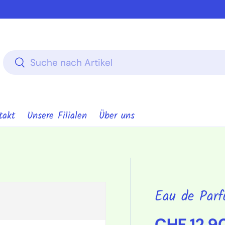
Suchen
Suchen
takt
Unsere Filialen
Über uns
Eau de Par
Normaler
CHF 12.9