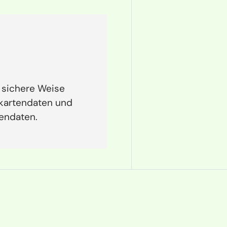
 sichere Weise
tkartendaten und
tendaten.