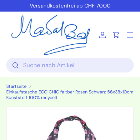
Versandkostenfrei ab CHF 70.00
Direkt zum Inhalt
Einloggen
Einkauf
Suchen
Suchen
Startseite
Einkaufstasche ECO CHIC faltbar Rosen Schwarz 56x38x10cm
Kunststoff 100% recycelt
Zu Produktinformationen springen