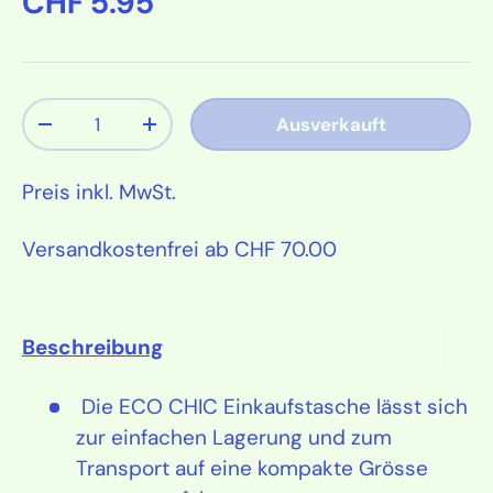
Normaler Preis
CHF 5.95
Anzahl
Ausverkauft
Menge verringern
Menge erhöhen
Preis inkl. MwSt.
Versandkostenfrei ab CHF 70.00
Beschreibung
Die ECO CHIC Einkaufstasche lässt sich
zur einfachen Lagerung und zum
Transport auf eine kompakte Grösse