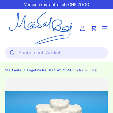
Versandkostenfrei ab CHF 70.00
Direkt zum Inhalt
Einloggen
Einkauf
Suchen
Suchen
Startseite
Engel Wolke DISPLAY 20x20cm für 12 Engel
Zu Produktinformationen springen