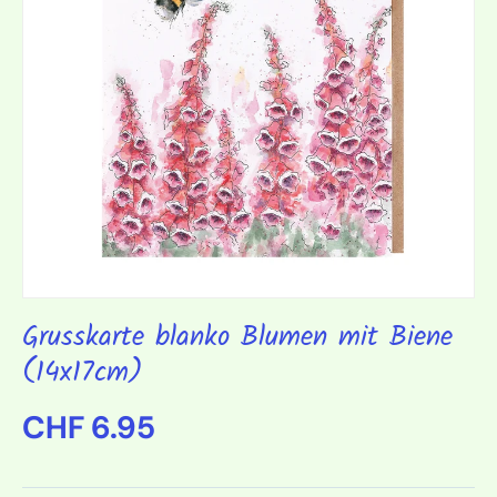
Grusskarte blanko Blumen mit Biene
(14x17cm)
Normaler Preis
CHF 6.95