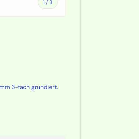
von
1
/
3
en
nsicht laden
mm 3-fach grundiert.