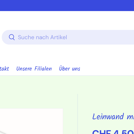
Suchen
Suchen
takt
Unsere Filialen
Über uns
Leinwand m
Normaler
CHF 4.50