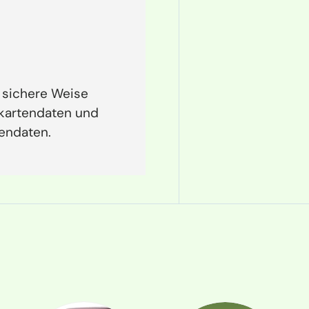
 sichere Weise
tkartendaten und
tendaten.