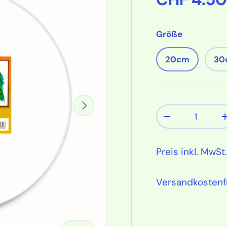
Größe
20cm
30
Nächste
Anzahl
Menge verring
Preis inkl. MwSt.
Versandkostenf