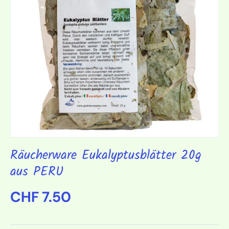
Räucherware Eukalyptusblätter 20g
aus PERU
Normaler Preis
CHF 7.50